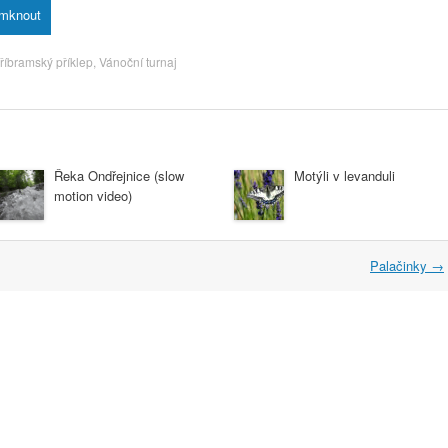
říbramský příklep
,
Vánoční turnaj
Řeka Ondřejnice (slow
Motýli v levanduli
motion video)
Palačinky
→