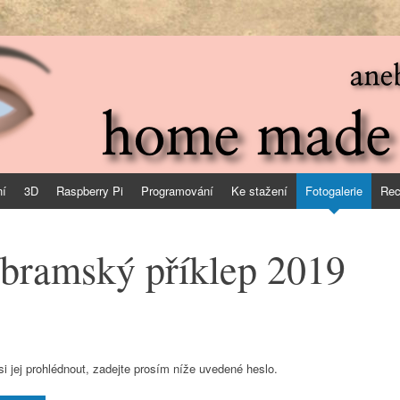
3d
ní
3D
Raspberry Pi
Programování
Ke stažení
Fotogalerie
Rec
íbramský příklep 2019
si jej prohlédnout, zadejte prosím níže uvedené heslo.