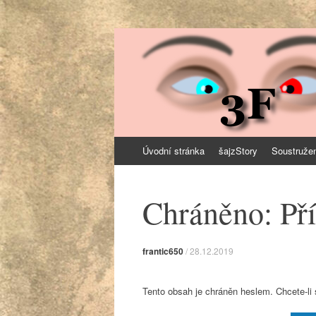
3F – home made 
aneb udělej si sám 3D
Skip
Úvodní stránka
šajzStory
Soustruže
to
content
Chráněno: Př
frantic650
/
28.12.2019
Tento obsah je chráněn heslem. Chcete-li 