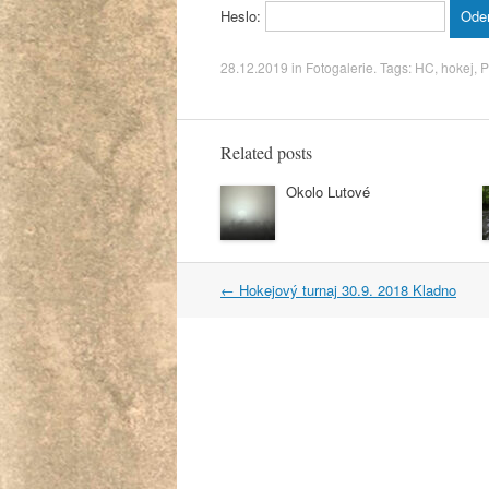
Heslo:
28.12.2019
in
Fotogalerie
. Tags:
HC
,
hokej
,
P
Related posts
Okolo Lutové
Post
←
Hokejový turnaj 30.9. 2018 Kladno
navigation