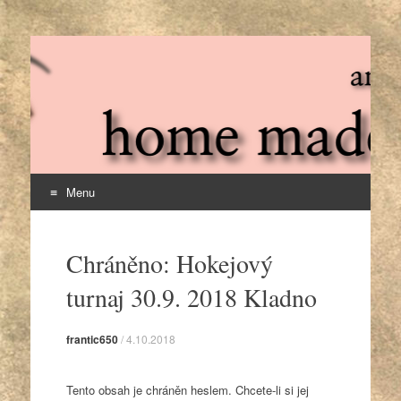
3F – home made 3d
aneb udělej si sám 3D
Menu
Skip
to
Chráněno: Hokejový
content
turnaj 30.9. 2018 Kladno
frantic650
/
4.10.2018
Tento obsah je chráněn heslem. Chcete-li si jej