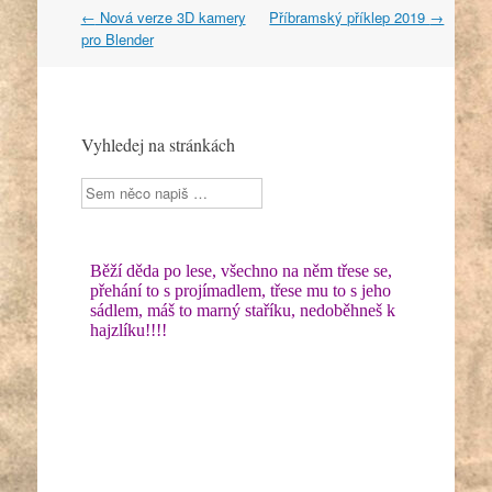
Post
←
Nová verze 3D kamery
Příbramský příklep 2019
→
navigation
pro Blender
Vyhledej na stránkách
Sherlock
Holmes