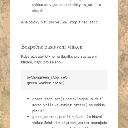
cyklus se vejde do podmínky
a
is_set()
skončí.
Analogicky platí pro
a
.
yellow_stop
red_stop
Bezpečné zastavení vláken
Když uživatel klikne na tlačítko pro zastavení
blikání, např. pro zelenou:
python
green_stop.set()
green_worker.join()
nastaví signál. V další
green_stop.set()
iteraci
ve
se cyklus
while
worker_green()
přeruší.
způsobí, že hlavní
green_worker.join()
vlákno
čeká
, dokud
neprojede
green_worker