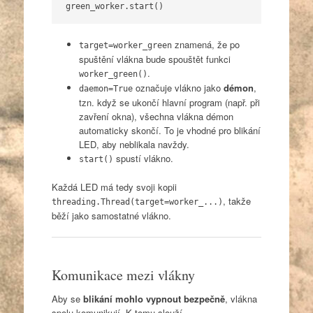
green_worker.start()
znamená, že po
target=worker_green
spuštění vlákna bude spouštět funkci
.
worker_green()
označuje vlákno jako
démon
,
daemon=True
tzn. když se ukončí hlavní program (např. při
zavření okna), všechna vlákna démon
automaticky skončí. To je vhodné pro blikání
LED, aby neblikala navždy.
spustí vlákno.
start()
Každá LED má tedy svoji kopii
, takže
threading.Thread(target=worker_...)
běží jako samostatné vlákno.
Komunikace mezi vlákny
Aby se
blikání mohlo vypnout bezpečně
, vlákna
spolu komunikují. K tomu slouží