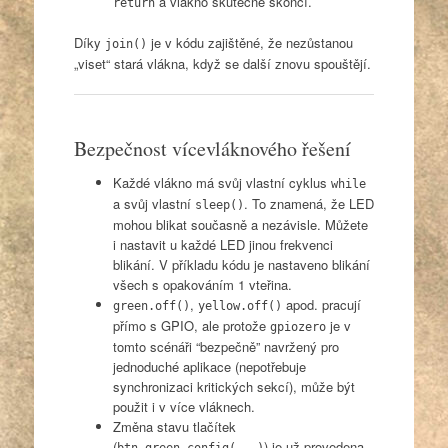
a vlákno skutečně skončí.
return
Díky
je v kódu zajištěné, že nezůstanou
join()
„viset“ stará vlákna, když se další znovu spouštějí.
Bezpečnost vícevláknového řešení
Každé vlákno má svůj vlastní cyklus
while
a svůj vlastní
. To znamená, že LED
sleep()
mohou blikat současně a nezávisle. Můžete
i nastavit u každé LED jinou frekvenci
blikání. V příkladu kódu je nastaveno blikání
všech s opakováním 1 vteřina.
,
apod. pracují
green.off()
yellow.off()
přímo s GPIO, ale protože
je v
gpiozero
tomto scénáři “bezpečně” navržený pro
jednoduché aplikace (nepotřebuje
synchronizaci kritických sekcí), může být
použit i v více vláknech.
Změna stavu tlačítek
(
) je už provedena
btn_green.config(...)