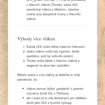
v hlavním vlákně (Tkinter), takže GUI
neovlivňují vlákna s blikáním, všechny
změny jsou bezpečně řízeny z hlavního
vlákna.
Výhody více vláken
Každá LED může blikat vlastním frekvencí.
Jedno vlákno může být vypnuto, druhé
spuštěno, aniž by ovlivnilo ostatní.
Tkinter může běžet v hlavním vlákně a
reagovat na akce bez zpoždění.
Během práce s více vlákny je důležité si vždy
pamatovat, že:
vlákna nemusí běžet „paralelně“ v pravém
významu (kvůli GIL v Pythonu),
ale v praxi je to zde dostačující pro oddělení
úkolů jako GUI a fyzické výstupy.