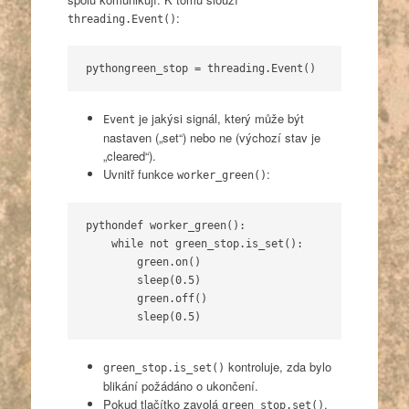
:
threading.Event()
python
green_stop = threading.Event()
je jakýsi signál, který může být
Event
nastaven („set“) nebo ne (výchozí stav je
„cleared“).
Uvnitř funkce
:
worker_green()
python
def worker_green():
    while not green_stop.is_set():
        green.on()
        sleep(0.5)
        green.off()
        sleep(0.5)
kontroluje, zda bylo
green_stop.is_set()
blikání požádáno o ukončení.
Pokud tlačítko zavolá
,
green_stop.set()