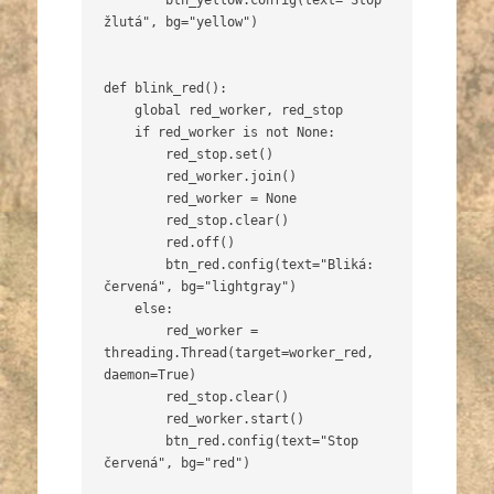
        btn_yellow.config(text="Stop 
žlutá", bg="yellow")

def blink_red():

    global red_worker, red_stop

    if red_worker is not None:

        red_stop.set()

        red_worker.join()

        red_worker = None

        red_stop.clear()

        red.off()

        btn_red.config(text="Bliká: 
červená", bg="lightgray")

    else:

        red_worker = 
threading.Thread(target=worker_red, 
daemon=True)

        red_stop.clear()

        red_worker.start()

        btn_red.config(text="Stop 
červená", bg="red")
