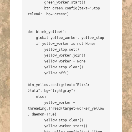
        green_worker.start()

        btn_green.config(text="Stop 
zelená", bg="green")

def blink_yellow():

    global yellow_worker, yellow_stop

    if yellow_worker is not None:

        yellow_stop.set()

        yellow_worker.join()

        yellow_worker = None

        yellow_stop.clear()

        yellow.off()

btn_yellow.config(text="Bliká: 
žlutá", bg="lightgray")

    else:

        yellow_worker = 
threading.Thread(target=worker_yellow
, daemon=True)

        yellow_stop.clear()

        yellow_worker.start()
