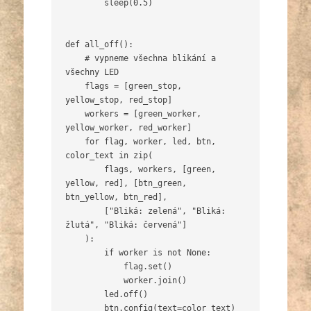
        sleep(0.5)

def all_off():

    # vypneme všechna blikání a 
všechny LED

    flags = [green_stop, 
yellow_stop, red_stop]

    workers = [green_worker, 
yellow_worker, red_worker]

    for flag, worker, led, btn, 
color_text in zip(

        flags, workers, [green, 
yellow, red], [btn_green, 
btn_yellow, btn_red],

        ["Bliká: zelená", "Bliká: 
žlutá", "Bliká: červená"]

    ):

        if worker is not None:

            flag.set()

            worker.join()

        led.off()

        btn.config(text=color_text)
