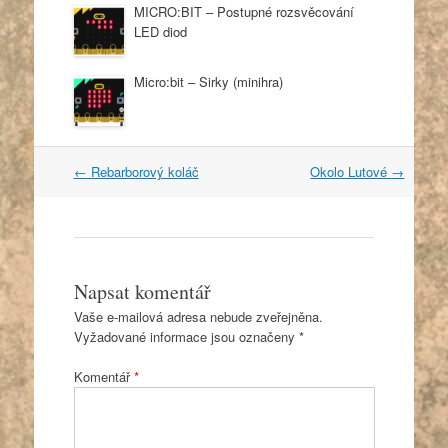
MICRO:BIT – Postupné rozsvěcování
LED diod
Micro:bit – Sirky (minihra)
Post
←
Rebarborový koláč
Okolo Lutové
→
navigation
Napsat komentář
Vaše e-mailová adresa nebude zveřejněna.
Vyžadované informace jsou označeny
*
Komentář
*