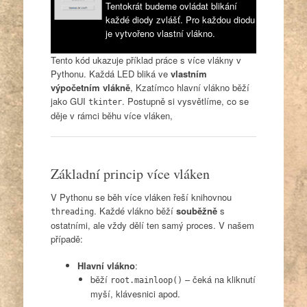
Tentokrát budeme ovládat blikání
každé diody zvlášť. Pro každou diodu
je vytvořeno vlastní vlákno.
Tento kód ukazuje příklad práce s více vlákny v
Pythonu. Každá LED bliká ve
vlastním
výpočetním vlákně
, Kzatímco hlavní vlákno běží
jako GUI
. Postupně si vysvětlíme, co se
tkinter
děje v rámci běhu více vláken,
Základní princip více vláken
V Pythonu se běh více vláken řeší knihovnou
. Každé vlákno běží
souběžně
s
threading
ostatními, ale vždy dělí ten samý proces. V našem
případě:
Hlavní vlákno
:
běží
– čeká na kliknutí
root.mainloop()
myší, klávesnici apod.