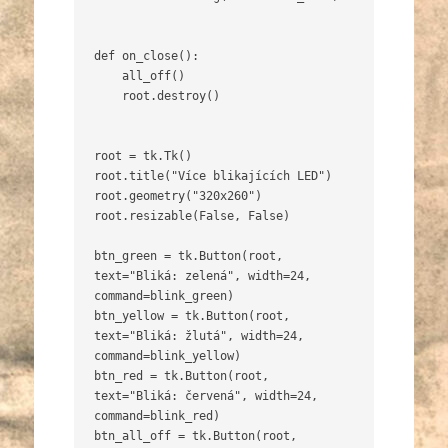
def on_close():

    all_off()

    root.destroy()

root = tk.Tk()

root.title("Více blikajících LED")

root.geometry("320x260")

root.resizable(False, False)

btn_green = tk.Button(root, 
text="Bliká: zelená", width=24, 
command=blink_green)

btn_yellow = tk.Button(root, 
text="Bliká: žlutá", width=24, 
command=blink_yellow)

btn_red = tk.Button(root, 
text="Bliká: červená", width=24, 
command=blink_red)

btn_all_off = tk.Button(root, 