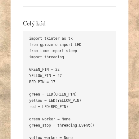
Celý kód
import tkinter as tk

from gpiozero import LED

from time import sleep

import threading

GREEN_PIN = 22

YELLOW_PIN = 27

RED_PIN = 17

green = LED(GREEN_PIN)

yellow = LED(YELLOW_PIN)

red = LED(RED_PIN)

green_worker = None

green_stop = threading.Event()

yellow_worker = None
