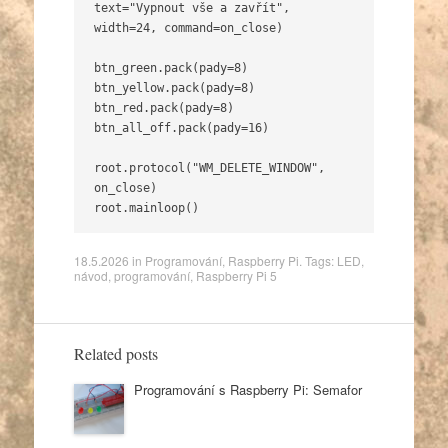
text="Vypnout vše a zavřít", 
width=24, command=on_close)

btn_green.pack(pady=8)

btn_yellow.pack(pady=8)

btn_red.pack(pady=8)

btn_all_off.pack(pady=16)

root.protocol("WM_DELETE_WINDOW", 
on_close)

root.mainloop()
18.5.2026
in
Programování
,
Raspberry Pi
. Tags:
LED
,
návod
,
programování
,
Raspberry Pi 5
Related posts
Programování s Raspberry Pi: Semafor