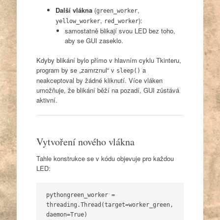
Další vlákna
(
,
green_worker
,
):
yellow_worker
red_worker
samostatně blikají svou LED bez toho,
aby se GUI zaseklo.
Kdyby blikání bylo přímo v hlavním cyklu Tkinteru,
program by se „zamrznul“ v
a
sleep()
neakceptoval by žádné kliknutí. Více vláken
umožňuje, že blikání běží na pozadí, GUI zůstává
aktivní.
Vytvoření nového vlákna
Tahle konstrukce se v kódu objevuje pro každou
LED:
python
green_worker = 
threading.Thread(target=worker_green, 
daemon=True)