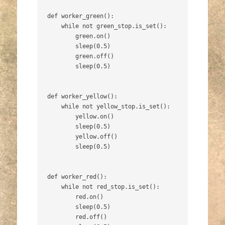
def worker_green():

    while not green_stop.is_set():

        green.on()

        sleep(0.5)

        green.off()

        sleep(0.5)

def worker_yellow():

    while not yellow_stop.is_set():

        yellow.on()

        sleep(0.5)

        yellow.off()

        sleep(0.5)

def worker_red():

    while not red_stop.is_set():

        red.on()

        sleep(0.5)

        red.off()
