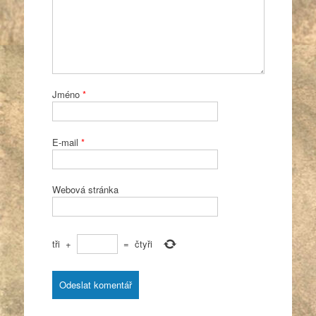
Jméno
*
E-mail
*
Webová stránka
tři
+
=
čtyři