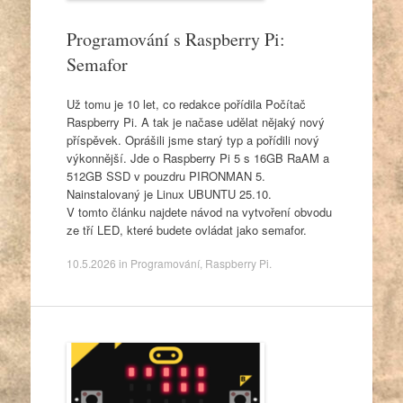
Programování s Raspberry Pi:
Semafor
Už tomu je 10 let, co redakce pořídila Počítač
Raspberry Pi. A tak je načase udělat nějaký nový
příspěvek. Oprášili jsme starý typ a pořídili nový
výkonnější. Jde o Raspberry Pi 5 s 16GB RaAM a
512GB SSD v pouzdru PIRONMAN 5.
Nainstalovaný je Linux UBUNTU 25.10.
V tomto článku najdete návod na vytvoření obvodu
ze tří LED, které budete ovládat jako semafor.
10.5.2026
in
Programování
,
Raspberry Pi
.