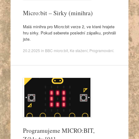
Micro:bit – Sirky (minihra)
Malá minihra pro Micro:bit verze 2, ve které hrajete
hru sirky. Pokud seberete poslední zápalku, prohráli
jste.
20.2.2025
in
BBC micro:bit
,
Ke stažení
,
Programování
.
Programujeme MICRO:BIT,