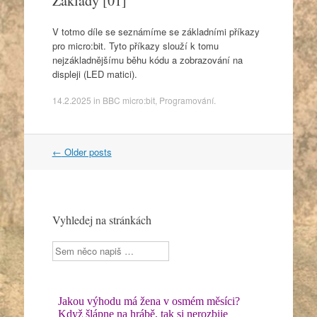
Základy [01]
V totmo díle se seznámíme se základními příkazy
pro micro:bit. Tyto příkazy slouží k tomu
nejzákladnějšímu běhu kódu a zobrazování na
displeji (LED matici).
14.2.2025
in
BBC micro:bit
,
Programování
.
Post
←
Older posts
navigation
Vyhledej na stránkách
Sherlock
Holmes