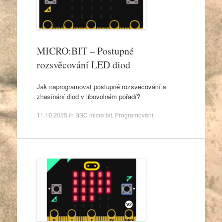
MICRO:BIT – Postupné
rozsvěcování LED diod
Jak naprogramovat postupné rozsvěcování a
zhasínání diod v libovolném pořadí?
11.10.2025
in
BBC micro:bit
,
Programování
.